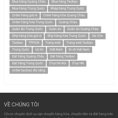
Mua hàng Quảng Châu
Mua hàng Taobao
Mua hàng Trung Quốc
Nhập hàng Trung Quốc
Order hàng giá rẻ
Order hàng hóa Quảng Châu
Order hàng hóa Trung Quốc
Quảng Châu
Quần Áo Trung Quốc
Quần áo
Quần áo Quảng Châu
Ship hàng hóa giá rẻ
Ship hàng hóa Trung Quốc
Sài Gòn
Taobao
TPHCM
Trang web
Trang web Taobao
Trung Quốc
Uy tín
Việt Nam
Đi về Việt Nam
Đặt hàng Quảng Châu
Đặt hàng Taobao
Đặt hàng Trung Quốc
Ở tại Hà Nội
Ở tại HN
order taobao đà nẵng
VỀ CHÚNG TÔI
C2v.vn chuyên dịch vụ vận chuyển hàng hóa, chuyển tiền và đặt hàng trên