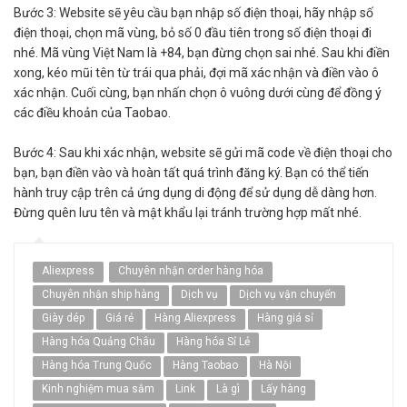
Bước 3: Website sẽ yêu cầu bạn nhập số điện thoại, hãy nhập số
điện thoại, chọn mã vùng, bỏ số 0 đầu tiên trong số điện thoại đi
nhé. Mã vùng Việt Nam là +84, bạn đừng chọn sai nhé. Sau khi điền
xong, kéo mũi tên từ trái qua phải, đợi mã xác nhận và điền vào ô
xác nhận. Cuối cùng, bạn nhấn chọn ô vuông dưới cùng để đồng ý
các điều khoản của Taobao.
Bước 4: Sau khi xác nhận, website sẽ gửi mã code về điện thoại cho
bạn, bạn điền vào và hoàn tất quá trình đăng ký. Bạn có thể tiến
hành truy cập trên cả ứng dụng di động để sử dụng dễ dàng hơn.
Đừng quên lưu tên và mật khẩu lại tránh trường hợp mất nhé.
Aliexpress
Chuyên nhận order hàng hóa
Chuyên nhận ship hàng
Dịch vụ
Dịch vụ vận chuyển
Giày dép
Giá rẻ
Hàng Aliexpress
Hàng giá sỉ
Hàng hóa Quảng Châu
Hàng hóa Sỉ Lẻ
Hàng hóa Trung Quốc
Hàng Taobao
Hà Nội
Kinh nghiệm mua sắm
Link
Là gì
Lấy hàng