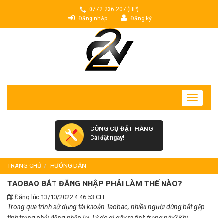
0772.236.207 (HP)
Đăng nhập
Đăng ký
Toggle
navigatio
CÔNG CỤ ĐẶT HÀNG
Cài đặt ngay!
TRANG CHỦ
HƯỚNG DẪN
TAOBAO BẮT ĐĂNG NHẬP PHẢI LÀM THẾ NÀO?
Đăng lúc 13/10/2022 4:46:53 CH
Trong quá trình sử dụng tài khoản Taobao, nhiều người dùng bắt gặp
tình trạng phải đăng nhập lại. Lý do gì gây ra tình trạng này? Khi