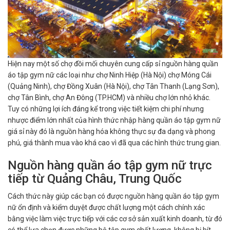
Hiện nay một số chợ đồi mối chuyên cung cấp sỉ nguồn hàng quần
áo tập gym nữ các loại như chợ Ninh Hiệp (Hà Nội) chợ Móng Cái
(Quảng Ninh), chợ Đồng Xuân (Hà Nội), chợ Tân Thanh (Lạng Sơn),
chợ Tân Bình, chợ An Đông (TP.HCM) và nhiều chợ lớn nhỏ khác.
Tuy có những lợi ích đáng kể trong việc tiết kiệm chi phí nhưng
nhược điểm lớn nhất của hình thức nhập hàng quần áo tập gym nữ
giá sỉ này đó là nguồn hàng hóa không thực sự đa dạng và phong
phú, giá thành mua vào khá cao vì đã qua các hình thức trung gian.
Nguồn hàng quần áo tập gym nữ trực
tiếp từ Quảng Châu, Trung Quốc
Cách thức này giúp các bạn có được nguồn hàng quần áo tập gym
nữ ổn định và kiểm duyệt được chất lượng một cách chính xác
bằng việc làm việc trực tiếp với các cơ sở sản xuất kinh doanh, từ đó