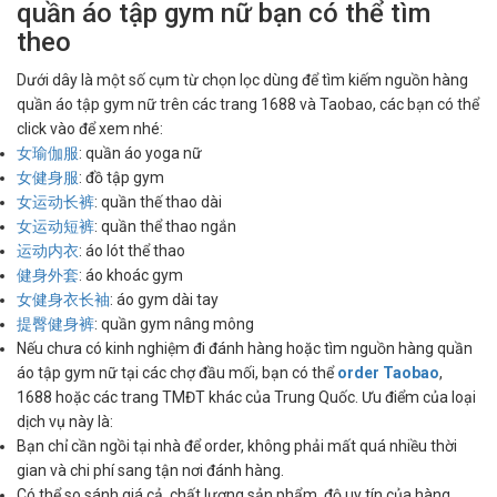
quần áo tập gym nữ bạn có thể tìm
theo
Dưới dây là một số cụm từ chọn lọc dùng để tìm kiếm nguồn hàng
quần áo tập gym nữ trên các trang 1688 và Taobao, các bạn có thể
click vào để xem nhé:
女瑜伽服
: quần áo yoga nữ
女健身服
: đồ tập gym
女运动长裤
: quần thế thao dài
女运动短裤
: quần thể thao ngắn
运动内衣
: áo lót thể thao
健身外套
: áo khoác gym
女健身衣长袖
: áo gym dài tay
提臀健身裤
: quần gym nâng mông
Nếu chưa có kinh nghiệm đi đánh hàng hoặc tìm nguồn hàng quần
áo tập gym nữ tại các chợ đầu mối, bạn có thể
order Taobao
,
1688 hoặc các trang TMĐT khác của Trung Quốc. Ưu điểm của loại
dịch vụ này là:
Bạn chỉ cần ngồi tại nhà để order, không phải mất quá nhiều thời
gian và chi phí sang tận nơi đánh hàng.
Có thể so sánh giá cả, chất lượng sản phẩm, độ uy tín của hàng