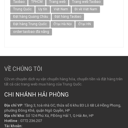
Taobao
TPHCM
Trang web
Trang web Taobao
Trung Quốc
Uy tín
Việt Nam
Đi về Việt Nam
Đặt hàng Quảng Châu
Đặt hàng Taobao
Đặt hàng Trung Quốc
Ở tại Hà Nội
Ở tại HN
order taobao đà nẵng
VỀ CHÚNG TÔI
C2v.vn chuyên dịch vụ vận chuyển hàng hóa, chuyển tiền và đặt hàng trên
tất cả các trang web mua hàng của Trung Quốc.
CHI NHÁNH HẢI PHÒNG
Địa chỉ VP
: Tầng 3, toà nhà GC, thửa số 6 khu B3 Lô 6B Lê Hồng Phong,
phường Đông Khê, quận Ngô Quyền, HP
Địa chỉ kho
: Số 124 Phú Xá, P.Đông Hảỉ 1, Q.Hải An, HP
Hotline :
0772.236.207
Tài khoản: