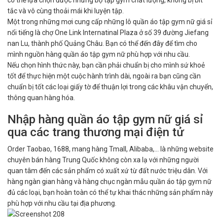
có thể lựa chọn được những bộ tập gym chất lượng, không bị bít
tắc và vô cùng thoải mái khi luyện tập.
Một trong những mơi cung cấp những lô quần áo tập gym nữ giá sỉ
nổi tiếng là chợ One Link Internatinal Plaza ở số 39 đường Jiefang
nan Lu, thành phố Quảng Châu. Bạn có thể đến đây để tìm cho
mình nguồn hàng quần áo tập gym nữ phù hợp với nhu cầu.
Nếu chọn hình thức này, bạn cần phải chuẩn bị cho mình sứ khoẻ
tốt để thực hiện một cuộc hành trình dài, ngoài ra bạn cũng cần
chuẩn bị tốt các loại giấy tờ để thuận lợi trong các khâu vận chuyển,
thông quan hàng hóa.
Nhập hàng quần áo tập gym nữ giá sỉ
qua các trang thương mại điện tử
Order Taobao, 1688, mang hàng Tmall, Alibaba,… là những website
chuyên bán hàng Trung Quốc không còn xa lạ với những người
quan tâm đến các sản phẩm có xuất xứ từ đất nước triệu dân. Với
hàng ngàn gian hàng và hàng chục ngàn mẫu quần áo tập gym nữ
đủ các loại, bạn hoàn toàn có thể tự khai thác những sản phẩm này
phù hợp với nhu cầu tại địa phương.