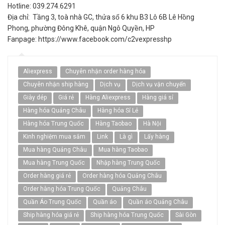
Hotline: 039.274.6291
Địa chỉ: Tầng 3, toà nhà GC, thửa số 6 khu B3 Lô 6B Lê Hồng
Phong, phường Đông Khê, quận Ngô Quyền, HP
Fanpage: https://www.facebook.com/c2vexpresshp
Aliexpress
Chuyên nhận order hàng hóa
Chuyên nhận ship hàng
Dịch vụ
Dịch vụ vận chuyển
Giày dép
Giá rẻ
Hàng Aliexpress
Hàng giá sỉ
Hàng hóa Quảng Châu
Hàng hóa Sỉ Lẻ
Hàng hóa Trung Quốc
Hàng Taobao
Hà Nội
Kinh nghiệm mua sắm
Link
Là gì
Lấy hàng
Mua hàng Quảng Châu
Mua hàng Taobao
Mua hàng Trung Quốc
Nhập hàng Trung Quốc
Order hàng giá rẻ
Order hàng hóa Quảng Châu
Order hàng hóa Trung Quốc
Quảng Châu
Quần Áo Trung Quốc
Quần áo
Quần áo Quảng Châu
Ship hàng hóa giá rẻ
Ship hàng hóa Trung Quốc
Sài Gòn