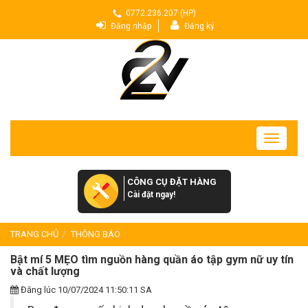
0772.236.207 (HP)
Đăng nhập
Đăng ký
Toggle
navigatio
CÔNG CỤ ĐẶT HÀNG
Cài đặt ngay!
TRANG CHỦ
THÔNG BÁO
Bật mí 5 MẸO tìm nguồn hàng quần áo tập gym nữ uy tín
và chất lượng
Đăng lúc 10/07/2024 11:50:11 SA