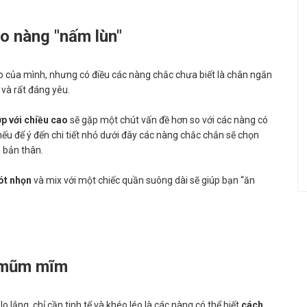
o nàng "nấm lùn"
 của mình, nhưng có điều các nàng chắc chưa biết là chân ngắn
 và rất đáng yêu.
p với chiều cao
sẽ gặp một chút vấn đề hơn so với các nàng có
nếu để ý đến chi tiết nhỏ dưới đây các nàng chắc chắn sẽ chọn
 bản thân.
ót nhọn
và mix với một chiếc quần suông dài sẽ giúp bạn “ăn
i mũm mĩm
ắng, chỉ cần tinh tế và khéo léo là các nàng có thể biết
cách