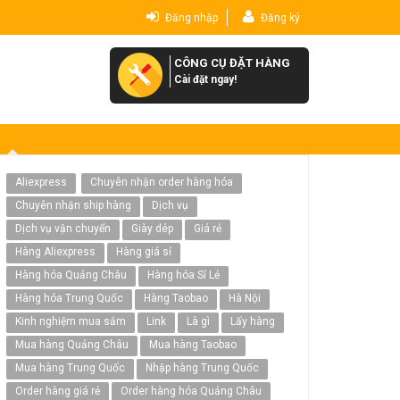
Đăng nhập
Đăng ký
CÔNG CỤ ĐẶT HÀNG
Cài đặt ngay!
Aliexpress
Chuyên nhận order hàng hóa
Chuyên nhận ship hàng
Dịch vụ
Dịch vụ vận chuyển
Giày dép
Giá rẻ
Hàng Aliexpress
Hàng giá sỉ
Hàng hóa Quảng Châu
Hàng hóa Sỉ Lẻ
Hàng hóa Trung Quốc
Hàng Taobao
Hà Nội
Kinh nghiệm mua sắm
Link
Là gì
Lấy hàng
Mua hàng Quảng Châu
Mua hàng Taobao
Mua hàng Trung Quốc
Nhập hàng Trung Quốc
Order hàng giá rẻ
Order hàng hóa Quảng Châu