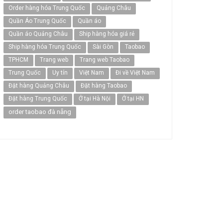
Order hàng hóa Trung Quốc
Quảng Châu
Quần Áo Trung Quốc
Quần áo
Quần áo Quảng Châu
Ship hàng hóa giá rẻ
Ship hàng hóa Trung Quốc
Sài Gòn
Taobao
TPHCM
Trang web
Trang web Taobao
Trung Quốc
Uy tín
Việt Nam
Đi về Việt Nam
Đặt hàng Quảng Châu
Đặt hàng Taobao
Đặt hàng Trung Quốc
Ở tại Hà Nội
Ở tại HN
order taobao đà nẵng