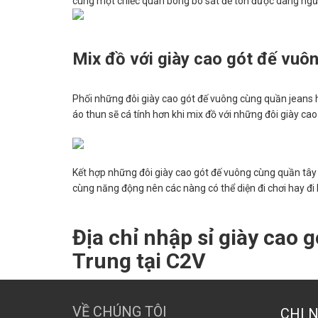
cùng một chiếc quần bóng bó sát để tôn được dáng ngư
Mix đồ với giày cao gót đế vuô
Phối những đôi giày cao gót đế vuông cùng quần jeans ha
áo thun sẽ cá tính hơn khi mix đồ với những đôi giày cao
Kết hợp những đôi giày cao gót đế vuông cùng quần tâ
cùng năng động nên các nàng có thể diện đi chơi hay đi 
Địa chỉ nhập sỉ giày cao 
Trung tại C2V
VỀ CHÚNG TÔI
CHI 