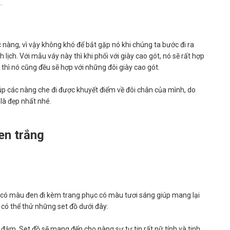
.
nàng, vì vậy không khó để bắt gặp nó khi chúng ta bước đi ra
ịch. Với mẫu váy này thì khi phối với giày cao gót, nó sẽ rất hợp
ch thì nó cũng đều sẽ hợp với những đôi giày cao gót.
iúp các nàng che đi được khuyết điểm về đôi chân của mình, do
 là đẹp nhất nhé.
en trắng
n có màu đen đi kèm trang phục có màu tươi sáng giúp mang lại
có thể thử những set đồ dưới đây:
 đậm. Set đồ sẽ mang đến cho nàng sự tự tin rất nữ tính và tinh