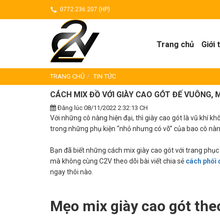
0772.236.207 (HP)
Trang chủ
Giới 
TRANG CHỦ
TIN TỨC
CÁCH MIX ĐỒ VỚI GIÀY CAO GÓT ĐẾ VUÔNG, 
Đăng lúc 08/11/2022 2:32:13 CH
Với những cô nàng hiện đại, thì giày cao gót là vũ khí k
trong những phụ kiện “nhỏ nhưng có võ” của bao cô nàng
Bạn đã biết những cách mix giày cao gót với trang phụ
mà không cùng C2V theo dõi bài viết chia sẻ
cách phối 
ngay thôi nào.
Mẹo mix giày cao gót the