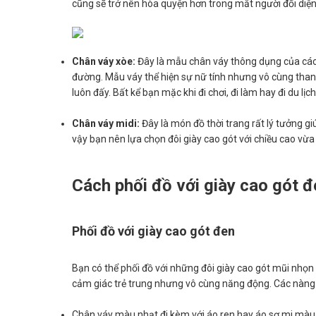
cũng sẽ trở nên hòa quyện hơn trong mắt người đối diện
Chân váy xòe:
Đây là mẫu chân váy thông dụng của các 
đường. Mẫu váy thể hiện sự nữ tính nhưng vô cùng thanh l
luôn đấy. Bất kể bạn mặc khi đi chơi, đi làm hay đi du lị
Chân váy midi:
Đây là món đồ thời trang rất lý tưởng g
vậy bạn nên lựa chọn đôi giày cao gót với chiều cao vừa
Cách phối đồ với giày cao gót đ
Phối đồ với giày cao gót đen
Bạn có thể phối đồ với những đôi giày cao gót mũi nhọ
cảm giác trẻ trung nhưng vô cùng năng động. Các nàng 
Chân váy màu nhạt đi kèm với áo ren hay áo sơ mi màu