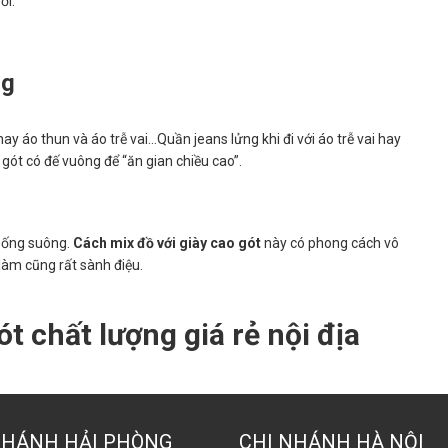
ời.
ng
y áo thun và áo trễ vai…Quần jeans lửng khi đi với áo trễ vai hay
 gót có đế vuông để “ăn gian chiều cao”.
y ống suông.
Cách mix đồ với giày cao gót
này có phong cách vô
làm cũng rất sành điệu.
gót
chất lượng giá rẻ
nội địa
NHÁNH HẢI PHÒNG
CHI NHÁNH HÀ NỘI