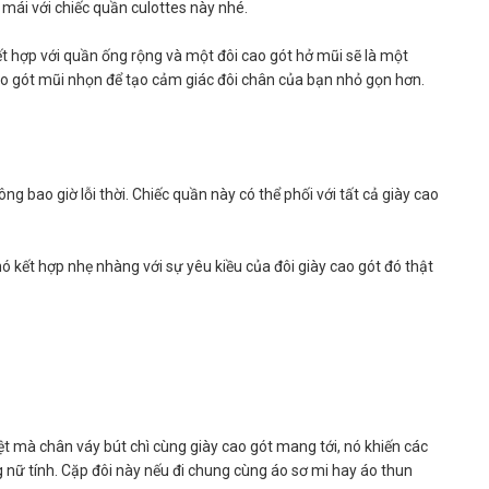
 mái với chiếc quần culottes này nhé.
ết hợp với quần ống rộng và một đôi cao gót hở mũi sẽ là một
ao gót mũi nhọn để tạo cảm giác đôi chân của bạn nhỏ gọn hơn.
ông bao giờ lỗi thời. Chiếc quần này có thể phối với tất cả giày cao
ó kết hợp nhẹ nhàng với sự yêu kiều của đôi giày cao gót đó thật
iệt mà chân váy bút chì cùng giày cao gót mang tới, nó khiến các
nữ tính. Cặp đôi này nếu đi chung cùng áo sơ mi hay áo thun