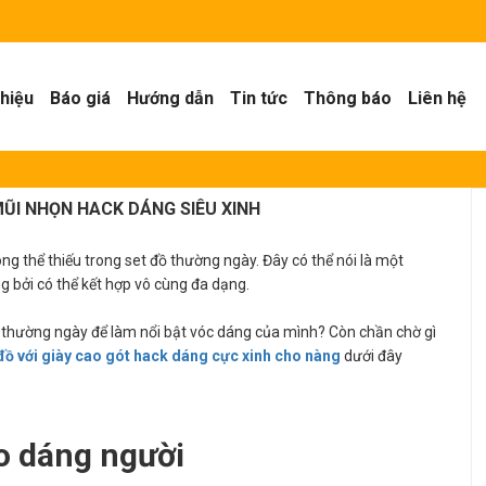
thiệu
Báo giá
Hướng dẫn
Tin tức
Thông báo
Liên hệ
MŨI NHỌN HACK DÁNG SIÊU XINH
hông thể thiếu trong set đồ thường ngày. Đây có thể nói là một
 bởi có thể kết hợp vô cùng đa dạng.
c thường ngày để làm nổi bật vóc dáng của mình? Còn chần chờ gì
đồ với giày cao gót hack dáng cực xinh cho nàng
dưới đây
o dáng người