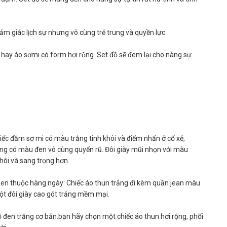
 cảm giác lịch sự nhưng vô cùng trẻ trung và quyền lực.
ểu hay áo sơmi có form hơi rộng. Set đồ sẽ đem lại cho nàng sự
hiếc đầm sơ mi có màu trắng tinh khôi và điểm nhấn ở cổ xẻ,
ưng có màu đen vô cùng quyến rũ. Đôi giày mũi nhọn với màu
khôi và sang trọng hơn.
uen thuộc hàng ngày: Chiếc áo thun trắng đi kèm quần jean màu
 một đôi giày cao gót trắng mềm mại.
ồ đen trắng cơ bản.bạn hãy chọn một chiếc áo thun hơi rộng, phối