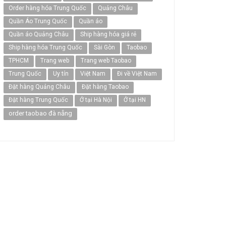
Order hàng hóa Trung Quốc
Quảng Châu
Quần Áo Trung Quốc
Quần áo
Quần áo Quảng Châu
Ship hàng hóa giá rẻ
Ship hàng hóa Trung Quốc
Sài Gòn
Taobao
TPHCM
Trang web
Trang web Taobao
Trung Quốc
Uy tín
Việt Nam
Đi về Việt Nam
Đặt hàng Quảng Châu
Đặt hàng Taobao
Đặt hàng Trung Quốc
Ở tại Hà Nội
Ở tại HN
order taobao đà nẵng