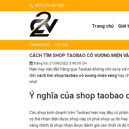
0772.236.207 (HP)
Trang chủ
Giới 
TRANG CHỦ
TIN TỨC
CÁCH TÌM SHOP TAOBAO CÓ VƯƠNG MIỆN VÀ
Đăng lúc 21/09/2022 3:45:35 CH
Hiện nay việc đặt hàng qua Taobao không còn xa lạ với
đến
cách tìm shop taobao có vương miện vàng
hay c
nhé!
Ý nghĩa của shop taobao 
Các shop kinh doanh trên Taobao hiện nay đều có phần 
có thể nhận diện được shop này có phải shop uy tín ha
vàng chính là shop nhận được đánh giá cao nhất về độ 