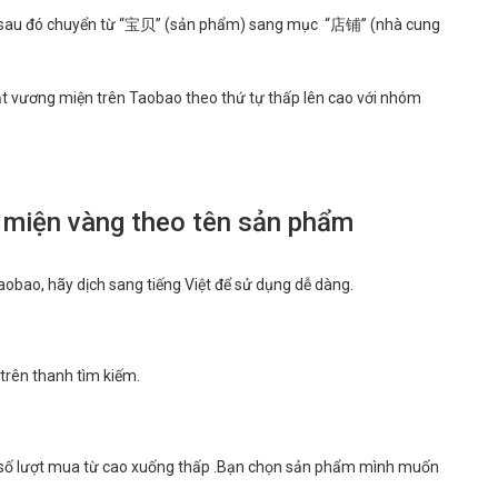
, sau đó chuyển từ “宝贝” (sản phẩm) sang mục “店铺” (nhà cung
ạt vương miện trên Taobao theo thứ tự thấp lên cao với nhóm
 miện vàng theo tên sản phẩm
obao, hãy dịch sang tiếng Việt để sử dụng dễ dàng.
ên thanh tìm kiếm.
ó số lượt mua từ cao xuống thấp .Bạn chọn sản phẩm mình muốn