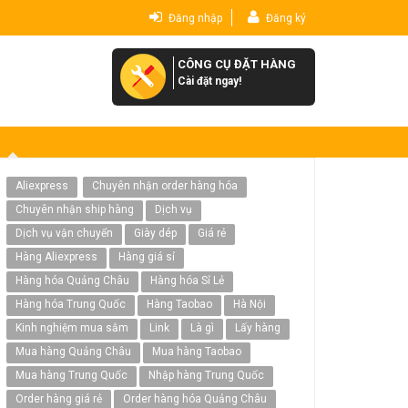
Đăng nhập
Đăng ký
CÔNG CỤ ĐẶT HÀNG
Cài đặt ngay!
Aliexpress
Chuyên nhận order hàng hóa
Chuyên nhận ship hàng
Dịch vụ
Dịch vụ vận chuyển
Giày dép
Giá rẻ
Hàng Aliexpress
Hàng giá sỉ
Hàng hóa Quảng Châu
Hàng hóa Sỉ Lẻ
Hàng hóa Trung Quốc
Hàng Taobao
Hà Nội
Kinh nghiệm mua sắm
Link
Là gì
Lấy hàng
Mua hàng Quảng Châu
Mua hàng Taobao
Mua hàng Trung Quốc
Nhập hàng Trung Quốc
Order hàng giá rẻ
Order hàng hóa Quảng Châu