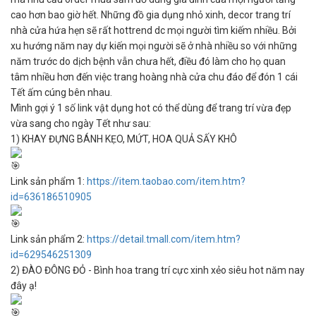
cao hơn bao giờ hết. Những đồ gia dụng nhỏ xinh, decor trang trí
nhà cửa hứa hẹn sẽ rất hottrend dc mọi người tìm kiếm nhiều. Bởi
xu hướng năm nay dự kiến mọi người sẽ ở nhà nhiều so với những
năm trước do dịch bệnh vẫn chưa hết, điều đó làm cho họ quan
tâm nhiều hơn đến việc trang hoàng nhà cửa chu đáo để đón 1 cái
Tết ấm cúng bên nhau.
Mình gợi ý 1 số link vật dụng hot có thể dùng để trang trí vừa đẹp
vừa sang cho ngày Tết như sau:
1) KHAY ĐỰNG BÁNH KẸO, MỨT, HOA QUẢ SẤY KHÔ
Link sản phẩm 1:
https://item.taobao.com/item.htm?
id=636186510905
Link sản phẩm 2:
https://detail.tmall.com/item.htm?
id=629546251309
2) ĐÀO ĐÔNG ĐỎ - Bình hoa trang trí cực xinh xẻo siêu hot năm nay
đây ạ!