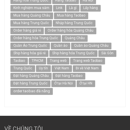
Hàng hóa Trung Quốc
Hàng Taobao
Hà Nội
Kinh nghiệm mua sắm
Link
Là gì
Lấy hàng
Mua hàng Quảng Châu
Mua hàng Taobao
Mua hàng Trung Quốc
Nhập hàng Trung Quốc
Order hàng giá rẻ
Order hàng hóa Quảng Châu
Order hàng hóa Trung Quốc
Quảng Châu
Quần Áo Trung Quốc
Quần áo
Quần áo Quảng Châu
Ship hàng hóa giá rẻ
Ship hàng hóa Trung Quốc
Sài Gòn
Taobao
TPHCM
Trang web
Trang web Taobao
Trung Quốc
Uy tín
Việt Nam
Đi về Việt Nam
Đặt hàng Quảng Châu
Đặt hàng Taobao
Đặt hàng Trung Quốc
Ở tại Hà Nội
Ở tại HN
order taobao đà nẵng
VỀ CHÚNG TÔI