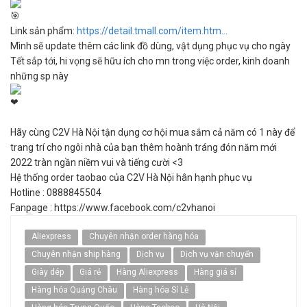
Link sản phẩm:
https://detail.tmall.com/item.htm...
Mình sẽ update thêm các link đồ dùng, vật dụng phục vụ cho ngày
Tết sắp tới, hi vọng sẽ hữu ích cho mn trong việc order, kinh doanh
những sp này
Hãy cùng C2V Hà Nội tận dụng cơ hội mua sắm cả năm có 1 này để
trang trí cho ngôi nhà của bạn thêm hoành tráng đón năm mới
2022 tràn ngần niềm vui và tiếng cười <3
Hệ thống order taobao của C2V Hà Nội hân hạnh phục vụ
Hotline : 0888845504
Fanpage : https://www.facebook.com/c2vhanoi
Aliexpress
Chuyên nhận order hàng hóa
Chuyên nhận ship hàng
Dịch vụ
Dịch vụ vận chuyển
Giày dép
Giá rẻ
Hàng Aliexpress
Hàng giá sỉ
Hàng hóa Quảng Châu
Hàng hóa Sỉ Lẻ