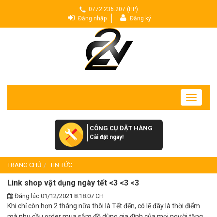
0772.236.207 (HP)
Đăng nhập
Đăng ký
Toggle
navigatio
CÔNG CỤ ĐẶT HÀNG
Cài đặt ngay!
TRANG CHỦ
TIN TỨC
Link shop vật dụng ngày tết <3 <3 <3
Đăng lúc 01/12/2021 8:18:07 CH
Khi chỉ còn hơn 2 tháng nữa thôi là Tết đến, có lẽ đây là thời điểm
mà nhu cầu order mua sắm đồ dùng gia đình của mọi người tăng