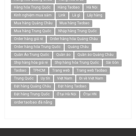
Hàng hóa Trung Quốc
Hàng Taobao
Hà Nội
Kinh nghiệm mua sắm
Link
Là gì
Lấy hàng
Mua hàng Quảng Châu
Mua hàng Taobao
Mua hàng Trung Quốc
Nhập hàng Trung Quốc
Order hàng giá rẻ
Order hàng hóa Quảng Châu
Order hàng hóa Trung Quốc
Quảng Châu
Quần Áo Trung Quốc
Quần áo
Quần áo Quảng Châu
Ship hàng hóa giá rẻ
Ship hàng hóa Trung Quốc
Sài Gòn
Taobao
TPHCM
Trang web
Trang web Taobao
Trung Quốc
Uy tín
Việt Nam
Đi về Việt Nam
Đặt hàng Quảng Châu
Đặt hàng Taobao
Đặt hàng Trung Quốc
Ở tại Hà Nội
Ở tại HN
order taobao đà nẵng