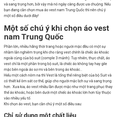
và sang trọng hơn, bởi vậy mà nó ngày càng được ưa chuộng. Nếu
bạn đang cần chọn mua áo vest nam Trung Quốc thì nên chú ý
một số điều dưới đây!
Một số chú ý khi chọn áo vest
nam Trung Quốc
Phần lớn, nhiều hãng thời trang hoặc người mặc đều có một sự
nhầm lẫn nghiêm trọng khi cho rằng vest chính là chiếc áo khoác
ngoài cùng của bộ suit (comple 3 mảnh). Tuy nhiên, thực chất, áo
vest chỉ là một phần trong bộ suit, là chiếc áo không tay hay gile
mặc bên ngoài áo sơ mi và bên trong áo khoác…
Hiểu một cách nôm na thì Vest là tổng thể riêng biệt của bộ Suit và
có thiết kế ôm sát cơ thể, giúp cho người mặc lịch sự và sang trọng
hơn. Xưa kia, áo vest nhiều lần được mặc như một trang phục thay
thế áo khoác, hoặc bên dưới một chiếc áo khoác lớn hơn tùy thuộc
vào nhiều yếu tố.
Khi chọn áo vest, bạn cần chú ý một số điều sau:
Chỉ sử dụng một chất liệu