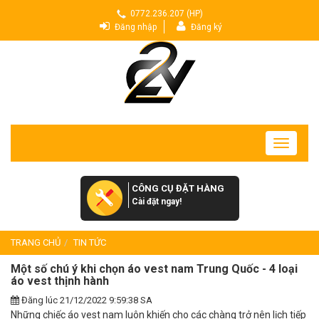
0772.236.207 (HP)
Đăng nhập
Đăng ký
Toggle
navigatio
CÔNG CỤ ĐẶT HÀNG
Cài đặt ngay!
TRANG CHỦ
TIN TỨC
Một số chú ý khi chọn áo vest nam Trung Quốc - 4 loại
áo vest thịnh hành
Đăng lúc 21/12/2022 9:59:38 SA
Những chiếc áo vest nam luôn khiến cho các chàng trở nên lịch tiếp