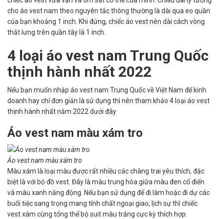
chiếc áo vest vừa vặn và ôm sát cơ thể của mình. Chiều dài lý tưởng
cho áo vest nam theo nguyên tắc thông thường là dài qua eo quần
của bạn khoảng 1 inch. Khi đứng, chiếc áo vest nên dài cách vòng
thắt lưng trên quần tây là 1 inch.
4 loại áo vest nam Trung Quốc
thịnh hành nhất 2022
Nếu bạn muốn nhập áo vest nam Trung Quốc về Việt Nam để kinh
doanh hay chỉ đơn giản là sử dụng thì nên tham khảo 4 loại áo vest
thịnh hành nhất năm 2022 dưới đây
Áo vest nam màu xám tro
Áo vest nam màu xám tro
Màu xám là loại màu được rất nhiều các chàng trai yêu thích, đặc
biệt là với bộ đồ vest. Đây là màu trung hòa giữa màu đen cổ điển
và màu xanh năng động. Nếu bạn sử dụng để đi làm hoặc đi dự các
buổi tiệc sang trọng mang tính chất ngoại giao, lịch sự thì chiếc
vest xám cùng tổng thể bộ suit màu trắng cực kỳ thích hợp.