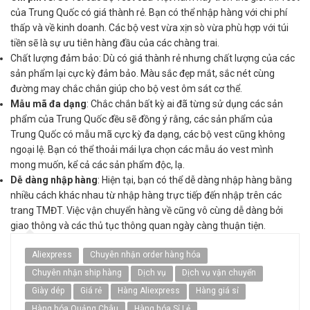
của Trung Quốc có giá thành rẻ. Bạn có thể nhập hàng với chi phí
thấp và về kinh doanh. Các bộ vest vừa xịn sò vừa phù hợp với túi
tiền sẽ là sự ưu tiên hàng đầu của các chàng trai.
Chất lượng đảm bảo: Dù có giá thành rẻ nhưng chất lượng của các
sản phẩm lại cực kỳ đảm bảo. Màu sắc đẹp mắt, sắc nét cùng
đường may chắc chắn giúp cho bộ vest ôm sát cơ thể.
Mẫu mã đa dạng
: Chắc chắn bất kỳ ai đã từng sử dụng các sản
phẩm của Trung Quốc đều sẽ đồng ý rằng, các sản phẩm của
Trung Quốc có mẫu mã cực kỳ đa dạng, các bộ vest cũng không
ngoại lệ. Bạn có thể thoải mái lựa chọn các mẫu áo vest mình
mong muốn, kể cả các sản phẩm độc, lạ.
Dễ dàng nhập hàng
: Hiện tại, bạn có thể dễ dàng nhập hàng bằng
nhiều cách khác nhau từ nhập hàng trực tiếp đến nhập trên các
trang TMĐT. Việc vận chuyển hàng về cũng vô cùng dễ dàng bởi
giao thông và các thủ tục thông quan ngày càng thuận tiện.
Aliexpress
Chuyên nhận order hàng hóa
Chuyên nhận ship hàng
Dịch vụ
Dịch vụ vận chuyển
Giày dép
Giá rẻ
Hàng Aliexpress
Hàng giá sỉ
Hàng hóa Quảng Châu
Hàng hóa Sỉ Lẻ