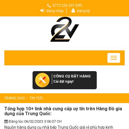
0772.236.207 (HP)
Đăng nhập
Đăng ký
Toggle
navigatio
CÔNG CỤ ĐẶT HÀNG
Cài đặt ngay!
TRANG CHỦ
TIN TỨC
Tổng hợp 10+ link nhà cung cấp uy tín trên Hàng Đồ gia
dụng của Trung Quốc:
Đăng lúc 06/02/2023 3:06:07 CH
Nguồn hàng dụng cụ nhà bếp Trung Quốc giá rẻ phù hợp kinh