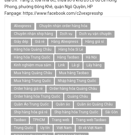
Địa chỉ: Tầng 3, toà nhà GC, thửa số 6 khu B3 Lô 6B Lê Hồng
Phong, phường Đông Khê, quận Ngô Quyền, HP
Fanpage: https://www.facebook.com/c2vexpresshp
Aliexpress
Chuyên nhận order hàng hóa
Chuyên nhận ship hàng
Dịch vụ
Dịch vụ vận chuyển
Giày dép
Giá rẻ
Hàng Aliexpress
Hàng giá sỉ
Hàng hóa Quảng Châu
Hàng hóa Sỉ Lẻ
Hàng hóa Trung Quốc
Hàng Taobao
Hà Nội
Kinh nghiệm mua sắm
Link
Là gì
Lấy hàng
Mua hàng Quảng Châu
Mua hàng Taobao
Mua hàng Trung Quốc
Nhập hàng Trung Quốc
Order hàng giá rẻ
Order hàng hóa Quảng Châu
Order hàng hóa Trung Quốc
Quảng Châu
Quần Áo Trung Quốc
Quần áo
Quần áo Quảng Châu
Ship hàng hóa giá rẻ
Ship hàng hóa Trung Quốc
Sài Gòn
Taobao
TPHCM
Trang web
Trang web Taobao
Trung Quốc
Uy tín
Việt Nam
Đi về Việt Nam