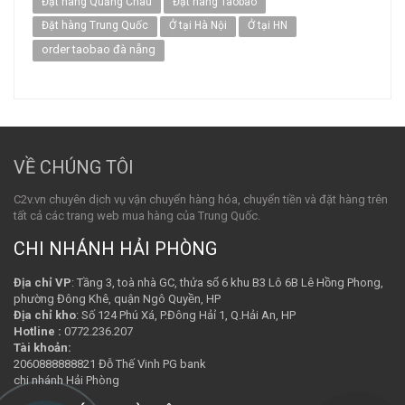
Đặt hàng Quảng Châu
Đặt hàng Taobao
Đặt hàng Trung Quốc
Ở tại Hà Nội
Ở tại HN
order taobao đà nẵng
VỀ CHÚNG TÔI
C2v.vn chuyên dịch vụ vận chuyển hàng hóa, chuyển tiền và đặt hàng trên
tất cả các trang web mua hàng của Trung Quốc.
CHI NHÁNH HẢI PHÒNG
Địa chỉ VP
: Tầng 3, toà nhà GC, thửa số 6 khu B3 Lô 6B Lê Hồng Phong,
phường Đông Khê, quận Ngô Quyền, HP
Địa chỉ kho
: Số 124 Phú Xá, P.Đông Hảỉ 1, Q.Hải An, HP
Hotline :
0772.236.207
Tài khoản:
2060888888821 Đỗ Thế Vinh PG bank
chi nhánh Hải Phòng