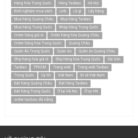
Hàng hóa Trung Quốc
Hàng Taobao
Hà Nội
Kinh nghiệm mua sắm
Link
Là gì
Lấy hàng
Mua hàng Quảng Châu
Mua hàng Taobao
Mua hàng Trung Quốc
Nhập hàng Trung Quốc
Order hàng giá rẻ
Order hàng hóa Quảng Châu
Order hàng hóa Trung Quốc
Quảng Châu
Quần Áo Trung Quốc
Quần áo
Quần áo Quảng Châu
Ship hàng hóa giá rẻ
Ship hàng hóa Trung Quốc
Sài Gòn
Taobao
TPHCM
Trang web
Trang web Taobao
Trung Quốc
Uy tín
Việt Nam
Đi về Việt Nam
Đặt hàng Quảng Châu
Đặt hàng Taobao
Đặt hàng Trung Quốc
Ở tại Hà Nội
Ở tại HN
order taobao đà nẵng