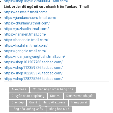
https://shop78q9679w06064.1688.com/
Link order đồ ngủ nữ cực nhanh trên Taobao, Tmall
https://easyself.tmall.com/
https://jiandanshaonv.tmall.com/
https://chunlanyu.tmall.com/
https://yuzhaolin.tmall.com/
https://nanjiren.tmall.com/
https://bananain.tmall.com/
https://kazhilian.tmall.com/
https://gongdie.tmall.com/
https://nuanyangyangfushi.tmall.com/
https://shop101207788.taobao.com/
https://shop112359726.taobao.com/
https://shop102205378.taobao.com/
https://shop128225266.taobao.com/
Aliexpress
Chuyên nhận order hàng hóa
Chuyên nhận ship hàng
Dịch vụ
Dịch vụ vận chuyển
Giày dép
Giá rẻ
Hàng Aliexpress
Hàng giá sỉ
Hàng hóa Quảng Châu
Hàng hóa Sỉ Lẻ