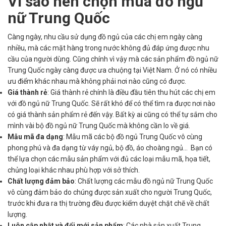
Vì sao nên chọn mua đồ ngủ
nữ Trung Quốc
Càng ngày, nhu cầu sử dụng đồ ngủ của các chị em ngày càng
nhiều, mà các mặt hàng trong nước không đủ đáp ứng được nhu
cầu của người dùng. Cũng chính vì vậy mà các sản phẩm đồ ngủ nữ
Trung Quốc ngày càng được ưa chuộng tại Việt Nam. Ở nó có nhiều
ưu điểm khác nhau mà không phải nơi nào cũng có được.
Giá thành rẻ
: Giá thành rẻ chính là điều đầu tiên thu hút các chị em
với đồ ngủ nữ Trung Quốc. Sẽ rất khó để có thể tìm ra được nơi nào
có giá thành sản phẩm rẻ đến vậy. Bất kỳ ai cũng có thể tự sắm cho
mình vài bộ đồ ngủ nữ Trung Quốc mà không cần lo về giá.
Mẫu mã đa dạng
: Mẫu mã các bộ đồ ngủ Trung Quốc vô cùng
phong phú và đa dạng từ váy ngủ, bộ đồ, áo choàng ngủ… Bạn có
thể lựa chọn các mẫu sản phẩm với đủ các loại mẫu mã, họa tiết,
chủng loại khác nhau phù hợp với sở thích.
Chất lượng đảm bảo
: Chất lượng các mẫu đồ ngủ nữ Trung Quốc
vô cùng đảm bảo do chúng được sản xuất cho người Trung Quốc,
trước khi đưa ra thị trường đều được kiểm duyệt chặt chẽ về chất
lượng.
Luôn cập nhật và đổi mới sản phẩm
: Các nhà sản xuất Trung