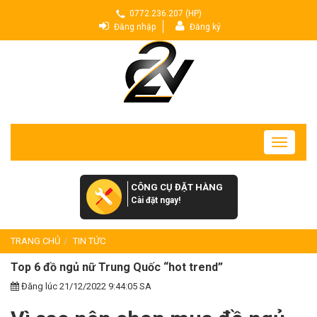
0772.236.207 (HP)
Đăng nhập
Đăng ký
Toggle
navigatio
CÔNG CỤ ĐẶT HÀNG
Cài đặt ngay!
TRANG CHỦ
TIN TỨC
Top 6 đồ ngủ nữ Trung Quốc “hot trend”
Đăng lúc 21/12/2022 9:44:05 SA