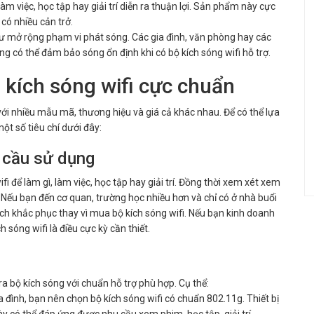
m việc, học tập hay giải trí diễn ra thuận lợi. Sản phẩm này cực
có nhiều cản trở.
hư mở rộng phạm vi phát sóng. Các gia đình, văn phòng hay các
g có thể đảm bảo sóng ổn định khi có bộ kích sóng wifi hỗ trợ.
kích sóng wifi cực chuẩn
i với nhiều mẫu mã, thương hiệu và giá cả khác nhau. Để có thể lựa
ột số tiêu chí dưới đây:
u cầu sử dụng
i để làm gì, làm việc, học tập hay giải trí. Đồng thời xem xét xem
Nếu bạn đến cơ quan, trường học nhiều hơn và chỉ có ở nhà buổi
 cách khắc phục thay vì mua bộ kích sóng wifi. Nếu bạn kinh doanh
 sóng wifi là điều cực kỳ cần thiết.
a bộ kích sóng với chuẩn hỗ trợ phù hợp. Cụ thể:
đình, bạn nên chọn bộ kích sóng wifi có chuẩn 802.11g. Thiết bị