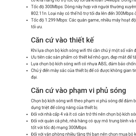
có khả năng hỗ trợ tốc độ tối đa khoản 54Mbps. Dòng nà
Tốc độ 300Mbps: Dòng này hợp với người thường xuyên 
802.11n. Loại này có thể hỗ trợ tối đa lên đến 300Mbps 
Tốc độ 1.299 Mbps: Các quán game, nhiều máy hoạt động
tối ưu.
Căn cứ vào thiết kế
Khi lựa chọn bộ kích sóng wifi thì cần chú ý một số vấn 
Ưu tiên các sản phẩm có thiết kế nhỏ gọn, đẹp mắt để t
Lựa chọn bộ kích sóng wifi có nhựa ABS, đảm bảo chống
Chú ý đến mày sắc của thiết bị để có được không gian 
đại.
Căn cứ vào phạm vi phủ sóng
Chọn bộ kích sóng wifi theo phạm vi phủ sóng để đảm bảo
dụng triệt để công năng của thiết bị.
Đối với nhà cấp 4 và ít có cản trở thì nên chọn bộ kích s
Đối với quán cà phê, nhà hàng có quy mô trung bình và 
tốt với tốc độ mạng 300Mbps.
Đối với văn phòng nhiều tầng thì bạn nên chọn mua bộ k