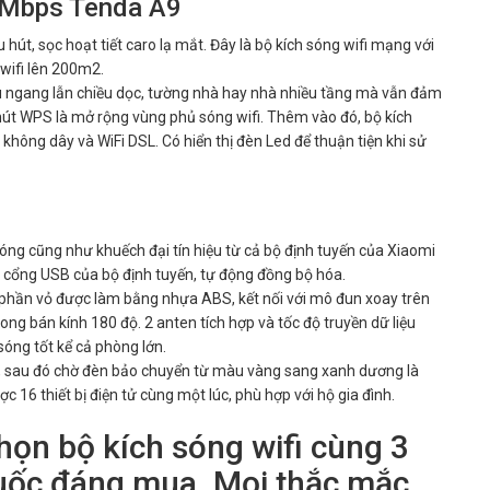
0Mbps Tenda A9
 hút, sọc hoạt tiết caro lạ mắt. Đây là bộ kích sóng wifi mạng với
 wifi lên 200m2.
iều ngang lẫn chiều dọc, tường nhà hay nhà nhiều tầng mà vẫn đảm
út WPS là mở rộng vùng phủ sóng wifi. Thêm vào đó, bộ kích
 không dây và WiFi DSL. Có hiển thị đèn Led để thuận tiện khi sử
sóng cũng như khuếch đại tín hiệu từ cả bộ định tuyến của Xiaomi
ới cổng USB của bộ định tuyến, tự động đồng bộ hóa.
t, phần vỏ được làm bằng nhựa ABS, kết nối với mô đun xoay trên
trong bán kính 180 độ. 2 anten tích hợp và tốc độ truyền dữ liệu
sóng tốt kể cả phòng lớn.
, sau đó chờ đèn bảo chuyển từ màu vàng sang xanh dương là
ược 16 thiết bị điện tử cùng một lúc, phù hợp với hộ gia đình.
họn bộ kích sóng wifi cùng 3
Quốc đáng mua. Mọi thắc mắc