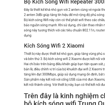
Bộ Kích Sóng Wifi Repeater 30
Đây là thiết kế khá nhỏ gọn với 2 anten cùng vẻ ngoài thu
2 anten 3dBi giúp tăng tín hiệu để mở rộng độ phủ sóng
Bộ kích sóng Wifi này còn có thể phát wifi theo các ch
bảo nguồn sóng mạnh. Khi sử dụng, chỉ cần thao nhấn n
sóng này tương thích với các tiêu chuẩn 802.11n, router
dụng
Kích Sóng Wifi 2 Xiaomi
Thiết bị này được thiết kế nhỏ gọn, giúp tăng vùng phủ 
và bên thứ 3. Bộ kích sóng wifi 2 Xiaomi được kết nối v
Hai chỉ báo trên bảng điều khiến giúp bạn tiện quan sá
bản lề, điều chỉnh vị trí của bộ khuếch đại wifi 2 Xiaomi 
tăng lên đạt 300Mbps, giúp sử dụng mạng ổn định, bắt 
Sản phẩm này kết nối với cổng USB của mô đun Xiaomi
kết nối thành công. Với thiết bị này, bạn có thể kết nối đ
Trên đây là kinh nghiệm c
bộ kích sóng wifi Trung 