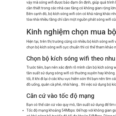
vậy mà sóng wifi được bảo đạm ổn định, giúp quá trình là
cần thiết trong các nhà cao tầng có không gian rộng lớn 
Bên cạnh đó, bộ kích sóng wifi còn có khả năng khác n
tòa nhà nhiều tầng chỉ cần một nguồn phát sóng wifi cũn
Kinh nghiệm chọn mua bộ 
Hiện tại, trên thị trường cũng có nhiều bộ kích sóng wif
chọn bộ kích sóng wifi cực chuẩn thì có thể tham khảo m
Chọn bộ kích sóng wifi theo nh
Trước tiên, bạn nên xác định rõ mình cần bộ kích sóng wif
tần suất sử dụng sóng wifi có thường xuyên hay không. 
tối, ít khi đi lại ở các khu vực hiếm són thì bạn nên tìm
đồ uống, quán cà phê, nhà hàng… thì việc sử dụng bộ kích
Căn cứ vào tốc độ mạng
Bạn có thể căn cứ vào quy mô, tần suất sử dụng để tìm r
Tốc độ mạng khoảng 54Mbps: Để hợp với không gian gia 