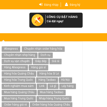
Đăng nhập
Đăng ký
CÔNG CỤ ĐẶT HÀNG
Cài đặt ngay!
Aliexpress
Chuyên nhận order hàng hóa
Chuyên nhận ship hàng
Dịch vụ
Dịch vụ vận chuyển
Giày dép
Giá rẻ
Hàng Aliexpress
Hàng giá sỉ
Hàng hóa Quảng Châu
Hàng hóa Sỉ Lẻ
Hàng hóa Trung Quốc
Hàng Taobao
Hà Nội
Kinh nghiệm mua sắm
Link
Là gì
Lấy hàng
Mua hàng Quảng Châu
Mua hàng Taobao
Mua hàng Trung Quốc
Nhập hàng Trung Quốc
Order hàng giá rẻ
Order hàng hóa Quảng Châu