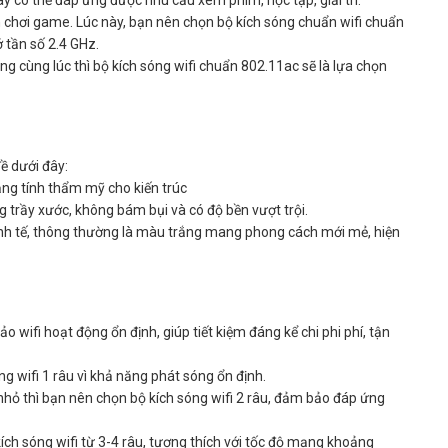
y có thể đáp ứng được nhu cầu xem phim, học tập, giải trí.
chơi game. Lúc này, bạn nên chọn bộ kích sóng chuẩn wifi chuẩn
ở tần số 2.4 GHz.
 cùng lúc thì bộ kích sóng wifi chuẩn 802.11ac sẽ là lựa chọn
đề dưới đây:
ăng tính thẩm mỹ cho kiến trúc
 trầy xước, không bám bụi và có độ bền vượt trội.
tinh tế, thông thường là màu trắng mang phong cách mới mẻ, hiện
 wifi hoạt động ổn định, giúp tiết kiệm đáng kể chi phi phí, tận
óng wifi 1 râu vì khả năng phát sóng ổn định.
nhỏ thì bạn nên chọn bộ kích sóng wifi 2 râu, đảm bảo đáp ứng
ích sóng wifi từ 3-4 râu, tương thích với tốc độ mạng khoảng