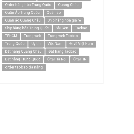
Order hàng hóa Trung Quốc
Quảng Châu
Quần Áo Trung Quốc
Quần áo
Quần áo Quảng Châu
Ship hàng hóa giá rẻ
Ship hàng hóa Trung Quốc
Sài Gòn
Taobao
TPHCM
Trang web
Trang web Taobao
Trung Quốc
Uy tín
Việt Nam
Đi về Việt Nam
Đặt hàng Quảng Châu
Đặt hàng Taobao
Đặt hàng Trung Quốc
Ở tại Hà Nội
Ở tại HN
order taobao đà nẵng